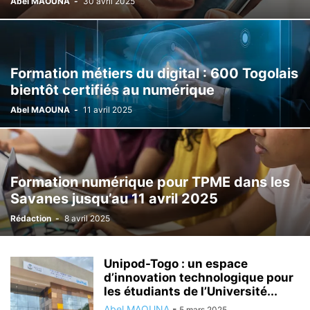
Abel MAOUNA
-
30 avril 2025
Formation métiers du digital : 600 Togolais
bientôt certifiés au numérique
Abel MAOUNA
-
11 avril 2025
Formation numérique pour TPME dans les
Savanes jusqu’au 11 avril 2025
Rédaction
-
8 avril 2025
Unipod-Togo : un espace
d’innovation technologique pour
les étudiants de l’Université...
Abel MAOUNA
-
5 mars 2025