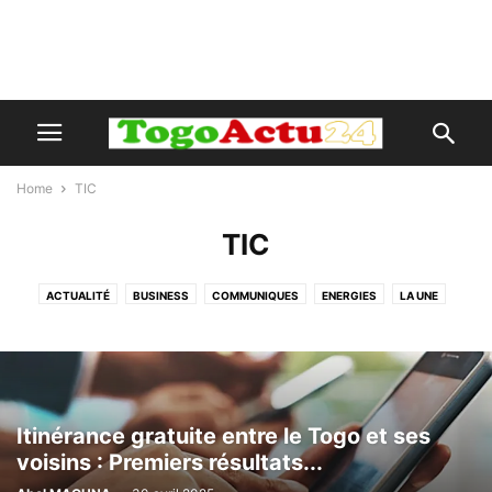
Home
TIC
TIC
ACTUALITÉ
BUSINESS
COMMUNIQUES
ENERGIES
LA UNE
MAGAZINE
PND
PUBLIREPORTAGE
SERVICES-PUBLICS
SPORT
STYLE DE VIE
TIC
TOURISME
VOYAGE
Itinérance gratuite entre le Togo et ses
voisins : Premiers résultats...