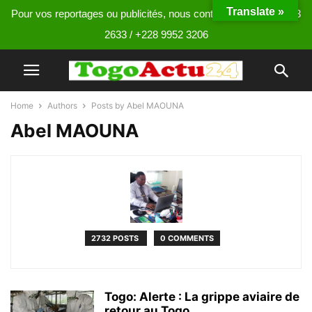
Translate »
Pour vos reportages ou publicités, nous contacter au +228 9013
2633 / +228 9952 3206
Home
Authors
Posts by Abel MAOUNA
Abel MAOUNA
2732 POSTS
0 COMMENTS
Togo: Alerte : La grippe aviaire de
retour au Togo