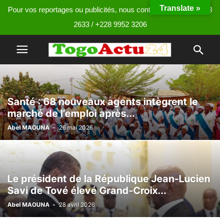
Translate »
Pour vos reportages ou publicités, nous contacter au +228 9013
2633 / +228 9952 3206
Santé : 68 nouveaux agents intègrent le
marché de l’emploi après...
Abel MAOUNA
-
26 mai 2026
Le président de la République Jean-Lucien
Savi de Tové élevé Grand-Croix...
Abel MAOUNA
-
28 avril 2026