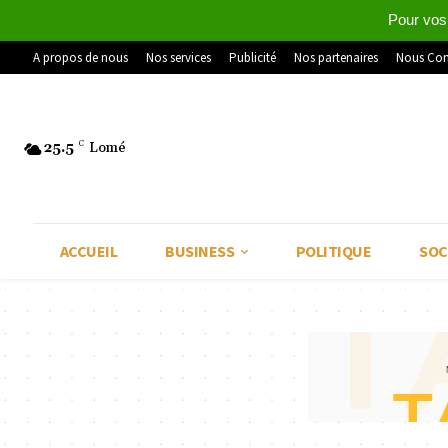
Pour vos
A propos de nous
Nos services
Publicité
Nos partenaires
Nous Con
25.5
C
Lomé
ACCUEIL
BUSINESS
POLITIQUE
SOC