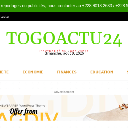
 reportages ou publicités, nous contacter au +228 9013 2633 / +228 
tacter
TOGOACTU24
L'actualité du Togo 24h/7
dimanche, août 9, 2026
IETE
ECONOMIE
FINANCES
EDUCATION
- Advertisement -