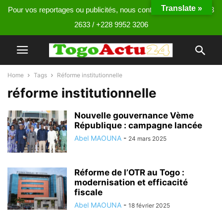
Translate »
Pour vos reportages ou publicités, nous contacter au +228 9013
2633 / +228 9952 3206
Home
Tags
Réforme institutionnelle
réforme institutionnelle
Nouvelle gouvernance Vème
République : campagne lancée
Abel MAOUNA
-
24 mars 2025
Réforme de l’OTR au Togo :
modernisation et efficacité
fiscale
Abel MAOUNA
-
18 février 2025