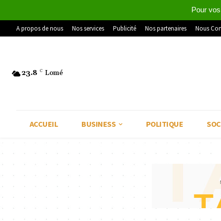
Pour vos
A propos de nous
Nos services
Publicité
Nos partenaires
Nous Con
23.8
C
Lomé
ACCUEIL
BUSINESS
POLITIQUE
SOC