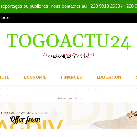
 reportages ou publicités, nous contacter au +228 9013 2633 / +228 
tacter
TOGOACTU24
L'actualité du Togo 24h/7
vendredi, août 7, 2026
IETE
ECONOMIE
FINANCES
EDUCATION
- Advertisement -