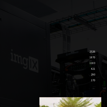
2526
1870
1183
421
293
170