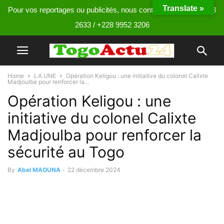
Translate »
Pour vos reportages ou publicités, nous contacter au +228 9013
2633 / +228 9952 3206
Home
LA UNE
Opération Keligou : une initiative du colonel Calixte
Madjoulba pour renforcer la...
Opération Keligou : une
initiative du colonel Calixte
Madjoulba pour renforcer la
sécurité au Togo
By
Abel MAOUNA
-
22 décembre 2024