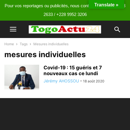
Translate »
Pour vos reportages ou publicités, nous contacter au +228 9013
2633 / +228 9952 3206
Home
Tags
Mesures individuelles
mesures individuelles
Covid-19 : 15 guéris et 7
nouveaux cas ce lundi
Jérémy AHOSSOU
-
18 août 2020