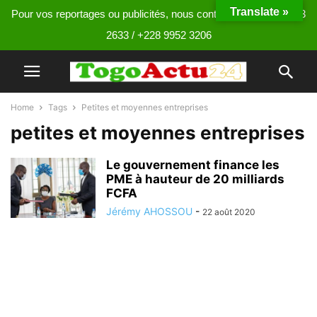
Translate »
Pour vos reportages ou publicités, nous contacter au +228 9013
2633 / +228 9952 3206
Home
Tags
Petites et moyennes entreprises
petites et moyennes entreprises
Le gouvernement finance les
PME à hauteur de 20 milliards
FCFA
Jérémy AHOSSOU
-
22 août 2020