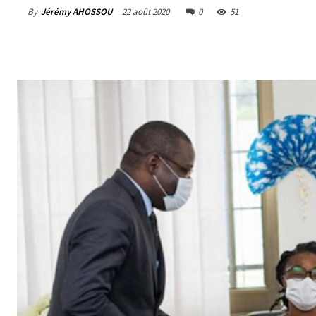
By
Jérémy AHOSSOU
22 août 2020
0
51