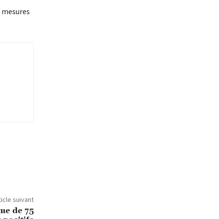
e mesures
ticle suivant
me de 75