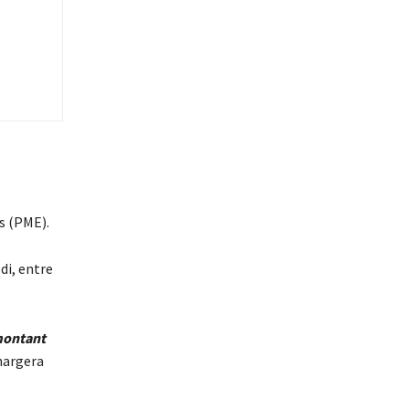
s (PME).
di, entre
montant
hargera