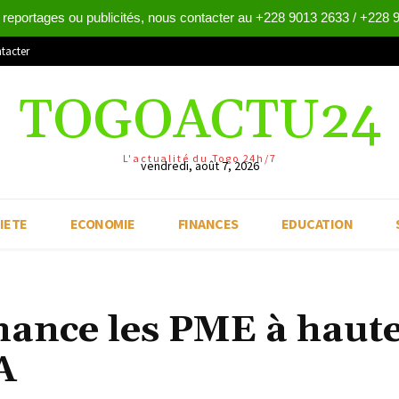
 reportages ou publicités, nous contacter au +228 9013 2633 / +228 
tacter
TOGOACTU24
L'actualité du Togo 24h/7
vendredi, août 7, 2026
IETE
ECONOMIE
FINANCES
EDUCATION
nance les PME à haut
A