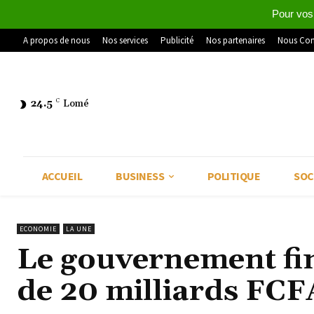
Pour vos
A propos de nous
Nos services
Publicité
Nos partenaires
Nous Con
24.5
C
Lomé
ACCUEIL
BUSINESS
POLITIQUE
SOC
ECONOMIE
LA UNE
Le gouvernement fi
de 20 milliards FCF