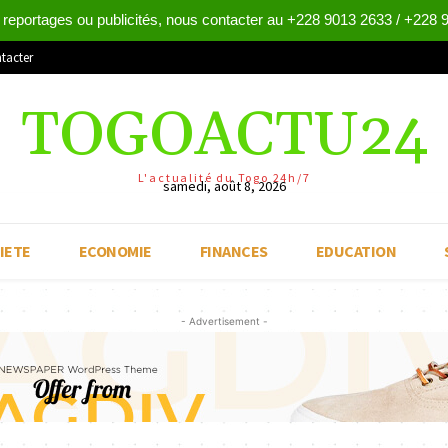
 reportages ou publicités, nous contacter au +228 9013 2633 / +228 
tacter
TOGOACTU24
L'actualité du Togo 24h/7
samedi, août 8, 2026
IETE
ECONOMIE
FINANCES
EDUCATION
- Advertisement -