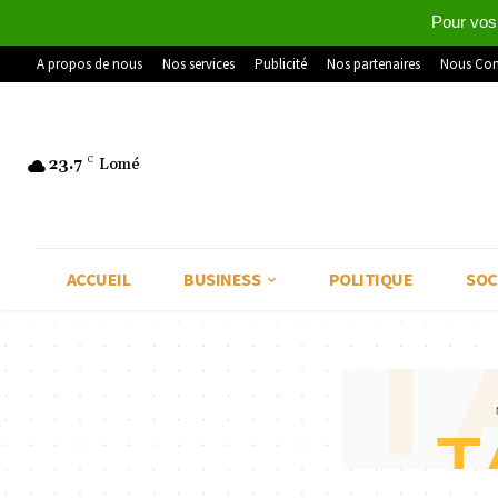
Pour vos
A propos de nous
Nos services
Publicité
Nos partenaires
Nous Con
23.7
C
Lomé
ACCUEIL
BUSINESS
POLITIQUE
SOC