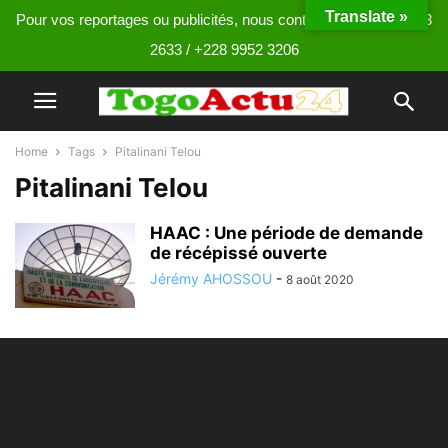
Translate »
Pour vos reportages ou publicités, nous contacter au +228 9013
2633 / +228 9952 3206
Home
Tags
Pitalinani Telou
Pitalinani Telou
HAAC : Une période de demande
de récépissé ouverte
Jérémy AHOSSOU
-
8 août 2020