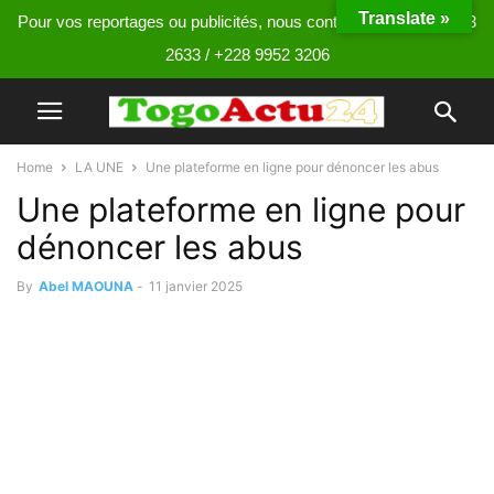
Translate »
Pour vos reportages ou publicités, nous contacter au +228 9013
2633 / +228 9952 3206
Home
LA UNE
Une plateforme en ligne pour dénoncer les abus
Une plateforme en ligne pour
dénoncer les abus
By
Abel MAOUNA
-
11 janvier 2025