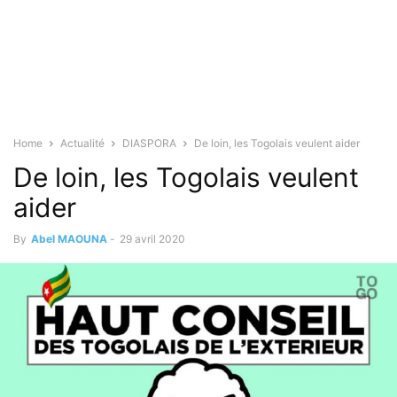
Home
Actualité
DIASPORA
De loin, les Togolais veulent aider
De loin, les Togolais veulent
aider
By
Abel MAOUNA
-
29 avril 2020