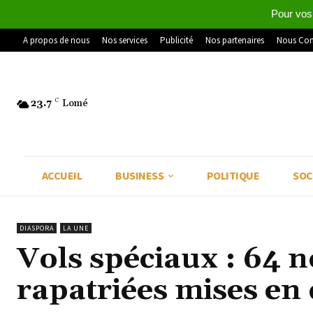
Pour vos
A propos de nous
Nos services
Publicité
Nos partenaires
Nous Con
23.7
C
Lomé
ACCUEIL
BUSINESS
POLITIQUE
SOC
DIASPORA
LA UNE
Vols spéciaux : 64 
rapatriées mises en