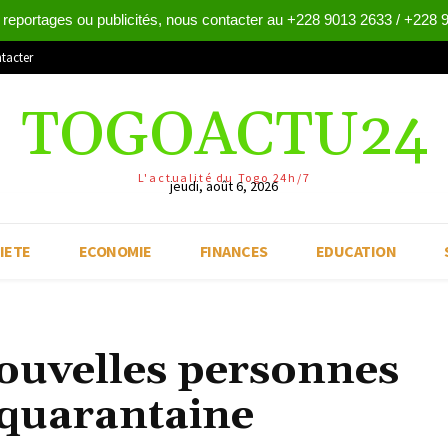
 reportages ou publicités, nous contacter au +228 9013 2633 / +228 
tacter
TOGOACTU24
L'actualité du Togo 24h/7
jeudi, août 6, 2026
IETE
ECONOMIE
FINANCES
EDUCATION
nouvelles personnes
 quarantaine