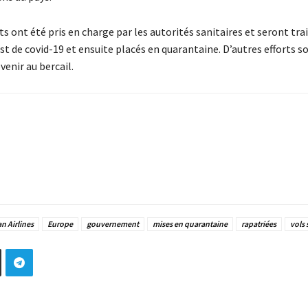
ont été pris en charge par les autorités sanitaires et seront tra
est de covid-19 et ensuite placés en quarantaine. D’autres efforts s
venir au bercail.
n Airlines
Europe
gouvernement
mises en quarantaine
rapatriées
vols