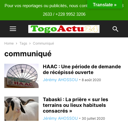
Translate »
Pour vos reportages ou publicités, nous contacter au +228 9013
2633 / +228 9952 3206
Home
Tags
Communiqué
communiqué
HAAC : Une période de demande
de récépissé ouverte
Jérémy AHOSSOU
-
8 août 2020
Tabaski : La prière « sur les
terrains ou lieux habituels
consacrés »
Jérémy AHOSSOU
-
30 juillet 2020